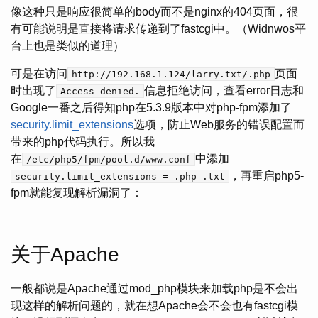
像这种只是响应很简单的body而不是nginx的404页面，很
有可能说明是直接将请求传递到了fastcgi中。（Widnwos平
台上也是类似的道理）
可是在访问
页面
http://192.168.1.124/larry.txt/.php
时出现了
信息拒绝访问，查看error日志和
Access denied.
Google一番之后得知php在5.3.9版本中对php-fpm添加了
security.limit_extensions
选项，防止Web服务的错误配置而
带来的php代码执行。所以我
在
中添加
/etc/php5/fpm/pool.d/www.conf
，再重启php5-
security.limit_extensions = .php .txt
fpm就能复现解析漏洞了：
关于Apache
一般都说是Apache通过mod_php模块来加载php是不会出
现这样的解析问题的，就在想Apache会不会也有fastcgi模