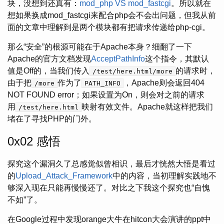
块，没想到还真有：
mod_php VS mod_fastcgi
。所以就在
想如果换成mod_fastcgi来配合php会不会出问题，但我从前
面的文章中理解到是两个模块都有把请求传递给php-cgi。
那么“安全”的根源可能在于Apache本身？细翻了一下
Apache的官方文档发现
AcceptPathInfo
这个指令，其默认
值是Off的，当我们传入
的请求时，
/test/here.html/more
由于把
作为了
，Apache则会返回404
/more
PATH_INFO
NOT FOUND error；如果设置为On，则会对之前的请求
用
映射有效文件。Apache就这样把我们
/test/here.html
堵在了寻找PHP的门外。
0x02 感悟
探究这个漏洞久了总感觉似曾相识，最后才恍然大悟是看过
的
Upload_Attack_Framework
中的内容，当初理解实践地不
够深入现在只能再慢慢还了。对比之下我这个探究也“自愧
不如”了。
在Google过程中发现orange大牛在hitcon大会演讲的ppt中