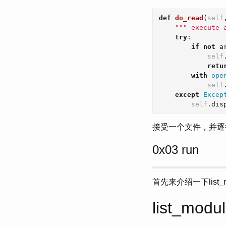
def
do_read
(
self
""" execute 
try
:
if
not
a
self
retu
with
ope
self
except
Excep
self
.
dis
接受一个文件，并逐
0x03 run
首先来介绍一下list_
list_modu