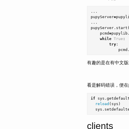
...
pupyServer
=
pupyl
...
pupyServer
.
start
pcmd
=
pupylib
while
True
:
try
:
pcmd
有趣的是在有中文版xp
看是解码错误，便在pu
if
sys
.
getdefaul
reload
(
sys
)
sys
.
setdefault
clients