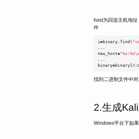
host为回连主机地
件
i
=
binary
.
find
(
"<
...
new_host
=
"%s:%s
\
...
binary
=
binary
[
0
:
找到二进制文件中对应
2.生成Ka
Windows平台下如果