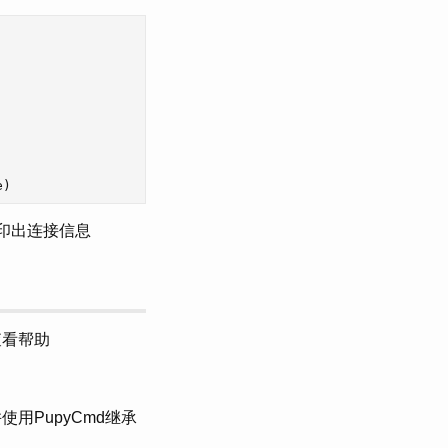
e
)
打印出连接信息
?查看帮助
，并使用PupyCmd继承