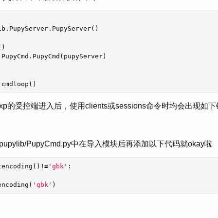
ib
.
PupyServer
.
PupyServer
()
()
.
PupyCmd
.
PupyCmd
(
pupyServer
)
.
cmdloop
()
的受控端进入后，使用clients或sessions命令时均会出现如
pylib/PupyCmd.py中在导入模块后再添加以下代码就okay啦
tencoding
()
!=
'gbk'
:
encoding
(
'gbk'
)