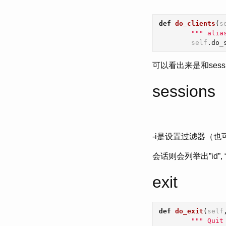
def
do_clients
(
s
""" alia
self
.
do_
可以看出来是和sess
sessions
-i是设置过滤器（也
会话则会列举出”id”, “user
exit
def
do_exit
(
self
""" Quit