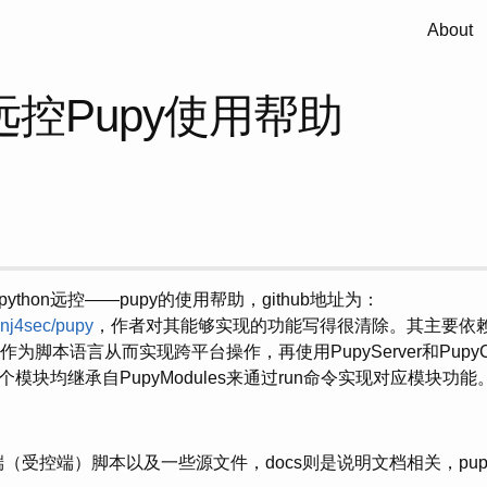
About
n远控Pupy使用帮助
thon远控——pupy的使用帮助，github地址为：
1nj4sec/pupy
，作者对其能够实现的功能写得很清除。其主要依赖r
n作为脚本语言从而实现跨平台操作，再使用PupyServer和Pup
模块均继承自PupyModules来通过run命令实现对应模块功能
客户端（受控端）脚本以及一些源文件，docs则是说明文档相关，pu