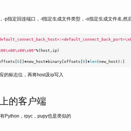
址，-p指定回连端口，-t指定生成文件类型，-o指定生成文件名,
default_connect_back_host>:<default_connect_back_port>
\x
x00\x00\x00\x00
"
%
(
host
,
ip
)
offsets
[
0
]]
+
new_host
+
binary
[
offsets
[
0
]
+
len
(
new_host
):]
的标志位，再将host及ip写入
li上的客户端
有Python，rpyc，pupy也是类似的