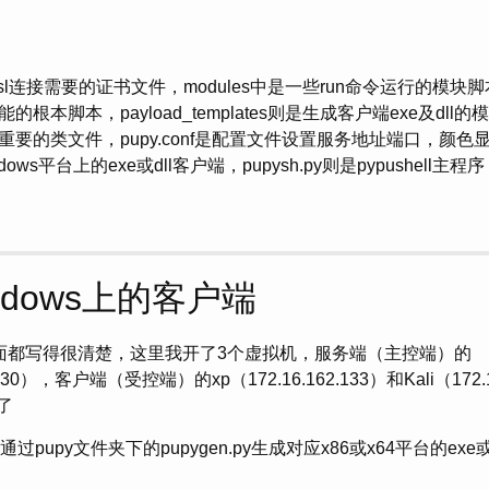
ssl连接需要的证书文件，modules中是一些run命令运行的模块脚本
本脚本，payload_templates则是生成客户端exe及dll的模
要的类文件，pupy.conf是配置文件设置服务地址端口，颜色
ndows平台上的exe或dll客户端，pupysh.py则是pypushell主程序
ndows上的客户端
dMe里面都写得很清楚，这里我开了3个虚拟机，服务端（主控端）的
62.130），客户端（受控端）的xp（172.16.162.133）和Kali（172
了
通过pupy文件夹下的pupygen.py生成对应x86或x64平台的exe