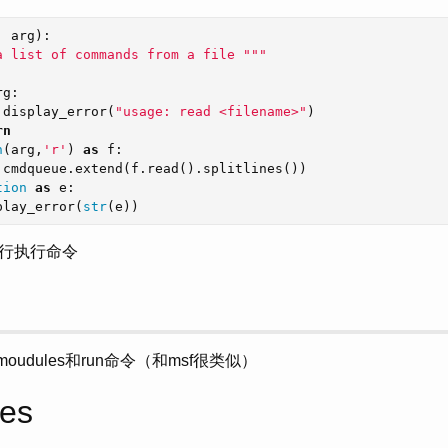
,
arg
):
a list of commands from a file """
rg
:
.
display_error
(
"usage: read <filename>"
)
rn
n
(
arg
,
'r'
)
as
f
:
.
cmdqueue
.
extend
(
f
.
read
().
splitlines
())
tion
as
e
:
play_error
(
str
(
e
))
行执行命令
moudules和run命令（和msf很类似）
les