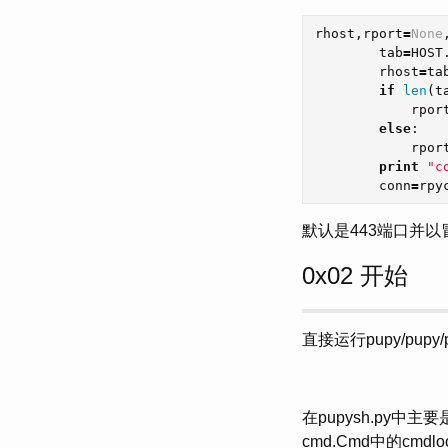
rhost
,
rport
=
None
tab
=
HOST
rhost
=
ta
if
len
(
t
rpor
else
:
rpor
print
"c
conn
=
rpy
默认是443端口并以
0x02 开始
直接运行pupy/pup
在pupysh.py中主要
cmd.Cmd中的cmd